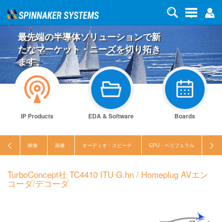
最先端の半導体ソリューションで新
たなマーケット・ニーズを切り拓き
ます。
IP Products
EDA & Software
Boards
映像
画像
オーディオ・スピーチ
CPU・ペリフェラル
セキ
TurboConcept社 TC4410 ITU G.hn / Homeplug AVエン
コーダ/デコーダ