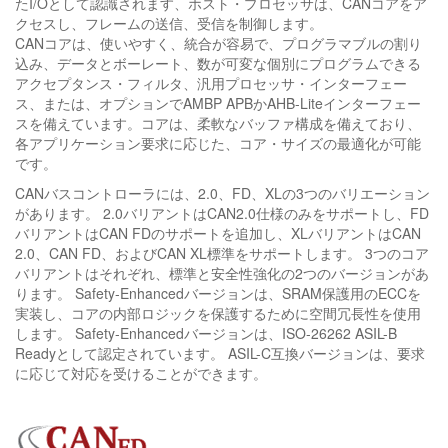
たI/Oとして認識されます、ホスト・プロセッサは、CANコアをア
クセスし、フレームの送信、受信を制御します。
CANコアは、使いやすく、統合が容易で、プログラマブルの割り
込み、データとボーレート、数が可変な個別にプログラムできる
アクセプタンス・フィルタ、汎用プロセッサ・インターフェー
ス、または、オプションでAMBP APBかAHB-Liteインターフェー
スを備えています。コアは、柔軟なバッファ構成を備えており、
各アプリケーション要求に応じた、コア・サイズの最適化が可能
です。
CANバスコントローラには、2.0、FD、XLの3つのバリエーション
があります。 2.0バリアントはCAN2.0仕様のみをサポートし、FD
バリアントはCAN FDのサポートを追加し、XLバリアントはCAN
2.0、CAN FD、およびCAN XL標準をサポートします。 3つのコア
バリアントはそれぞれ、標準と安全性強化の2つのバージョンがあ
ります。 Safety-Enhancedバージョンは、SRAM保護用のECCを
実装し、コアの内部ロジックを保護するために空間冗長性を使用
します。 Safety-Enhancedバージョンは、ISO-26262 ASIL-B
Readyとして認定されています。 ASIL-C互換バージョンは、要求
に応じて対応を受けることができます。