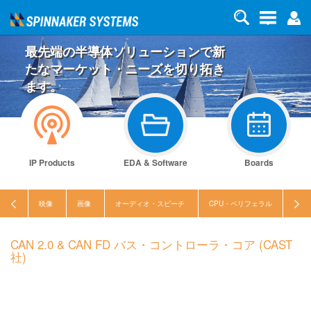
最先端の半導体ソリューションで新
たなマーケット・ニーズを切り拓き
ます。
IP Products
EDA & Software
Boards
映像
画像
オーディオ・スピーチ
CPU・ペリフェラル
セキ
CAN 2.0 & CAN FD バス・コントローラ・コア (CAST
社)