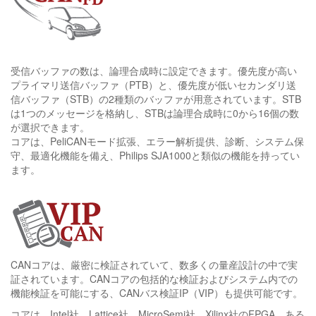
受信バッファの数は、論理合成時に設定できます。優先度が高い
プライマリ送信バッファ（PTB）と、優先度が低いセカンダリ送
信バッファ（STB）の2種類のバッファが用意されています。STB
は1つのメッセージを格納し、STBは論理合成時に0から16個の数
が選択できます。
コアは、PeliCANモード拡張、エラー解析提供、診断、システム保
守、最適化機能を備え、Philips SJA1000と類似の機能を持ってい
ます。
CANコアは、厳密に検証されていて、数多くの量産設計の中で実
証されています。CANコアの包括的な検証およびシステム内での
機能検証を可能にする、CANバス検証IP（VIP）も提供可能です。
コアは、Intel社、Lattice社、MicroSemi社、Xilinx社のFPGA、ある