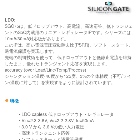
LDO:
SGC75は、低ドロップアウト、高電流、高速応答、低トランジェ
ントのSoC内蔵用のリニア・レギュレータIPです。シリーズには、
10mA/30mA対応版があります。
このIPは、高い電源電圧変動除去比(PSRR)、ソフト・スタート、
過電流保護を実現します。
先端の制御技術を使って、低ドロップアウトと低静止電流を維持
したまま、優れたトランジェント応答を実現します。
accuracy (over Load/Line/Temp/Process)
ジャンクション温度-40度から125度、3%の全体精度（不可/ライ
ン/温度に対して）を実現するように設計されています。
●
特徴
・LDO capless 低ドロップアウト・レギュレータ
・Vin=2.3-3.6V; Vo=2.2-2.8V; Io=50mA
・3.0 V から 3.6 Vの低い入力電圧
・高速トランジェント応答
・ソフト・スタートと過電流保護