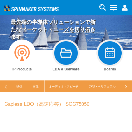
最先端の半導体ソリューションで新
たなマーケット・ニーズを切り拓き
ます。
IP Products
EDA & Software
Boards
映像
画像
オーディオ・スピーチ
CPU・ペリフェラル
セキ
Capless LDO（高速応答） SGC75050