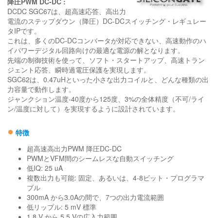
降圧PWM DC-DC :
DCDC SGC67は、超高速応答、高出力
電流のステップダウン（降圧）DC-DCスイッチング・レギュレー
タIPです。
これは、多くのDC-DCコンバータが対応できない、高速動作のハ
イパワーデジタル回路向けの最適な電源の解となります。
先端の制御技術を使って、ソフト・スタートアップ、高速トラン
ジェント応答、瞬時過電圧保護を実現します。
SGC62は、0.47uHといった小さな出力コイルと、どんな種類の出
力容量で動作します。
ジャンクション温度-40度から125度、3%の全体精度（不可/ライ
ン/温度に対して）を実現するように設計されています。
●
特徴
超高速高出力PWM 降圧DC-DC
PWMとVFM間のシームレスな自動スイッチング
低IQ: 25 uA
複数出力も可能: 固定、あるいは、4-8ビット・プログラマ
ブル
300mA から3.0Aの間で、7つの出力電流範囲
低リップル: 5 mV 標準
1.8 V から 5.5 Vの広入力範囲