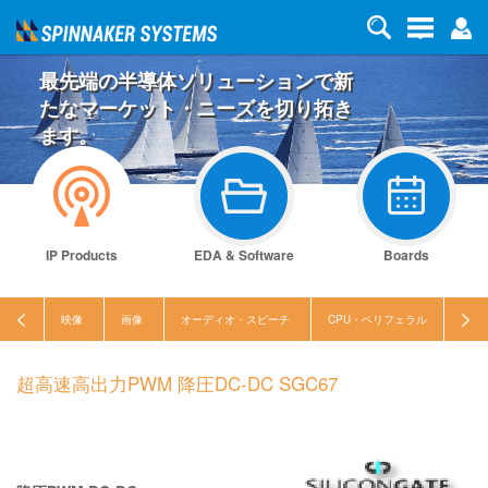
最先端の半導体ソリューションで新
たなマーケット・ニーズを切り拓き
ます。
IP Products
EDA & Software
Boards
映像
画像
オーディオ・スピーチ
CPU・ペリフェラル
セキ
超高速高出力PWM 降圧DC-DC SGC67