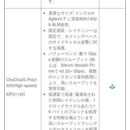
す。
適度なサイズ: インテル®
Agilex® F に実装時約1492
8 ALM使用。
固定遅延：レイテンシーは
固定で、タイミングベース
のサイドチャネル攻撃に対
する保護。
パフォーマンス: 数十 Gbp
s 範囲のスループット (例
えば、Xilinx® Versal® Pri
meで 43.52+ Gbps)。複数
のインスタンス並列処理に
ChaCha20-Poly1
より、高いスループットを
305(High-speed)
実現可能。
XIP2113H
低遅延で高速: 最適化され
た初期レイテンシの後、1
クロックサイクルあたり1
6 バイトのブロックを処理
する性能を備えています。
高いスループットでシング
ルデータストリームを処理