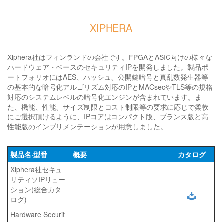
XIPHERA
Xiphera社はフィンランドの会社です。FPGAとASIC向けの様々な
ハードウェア・ベースのセキュリティIPを開発しました。製品ポ
ートフォリオにはAES、ハッシュ、公開鍵暗号と真乱数発生器等
の基本的な暗号化アルゴリズム対応のIPとMACsecやTLS等の規格
対応のシステムレベルの暗号化エンジンが含まれています。ま
た、機能、性能、サイズ制限とコスト制限等の要求に応じで柔軟
にご選択頂けるように、IPコアはコンパクト版、ブランス版と高
性能版のインプリメンテーションが用意しました。
製品名·型番
概要
カタログ
Xiphera社セキュ
リティソIPリュー
ション(総合カタ
ログ)
Hardware Securit