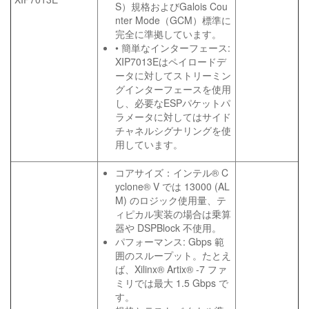
S）規格およびGalois Cou
nter Mode（GCM）標準に
完全に準拠しています。
• 簡単なインターフェース:
XIP7013Eはペイロードデ
ータに対してストリーミン
グインターフェースを使用
し、必要なESPパケットパ
ラメータに対してはサイド
チャネルシグナリングを使
用しています。
コアサイズ：インテル® C
yclone® V では 13000 (AL
M) のロジック使用量、テ
ィピカル実装の場合は乗算
器や DSPBlock 不使用。
パフォーマンス: Gbps 範
囲のスループット。たとえ
ば、Xilinx® Artix® -7 ファ
ミリでは最大 1.5 Gbps で
す。