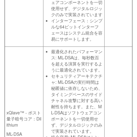
ェアコンポーネントを一切
使用せず、デジタルロジッ
クのみで実装されています
インターフェース：シンプ
ルな64ビットインターフ
ェースはシステム統合を容
易にサポートします。
最適化されたパフォーマン
ス: ML-DSAは、毎秒数百
を超える演算を実行するよ
うに最適化されています。
セキュリティアーキテクチ
ャ: ML-DSAの実行時間は
秘匿値に依存しないため、
タイミングベースのサイド
チャネル攻撃に対する高い
耐性を持ちます。また、M
xQlave™ - ポスト
L-DSAはソフトウェアコン
量子暗号コア：Dil
ポーネントを一切使用せ
ithium
ず、デジタルロジックのみ
で実装されています。
ML-DSA