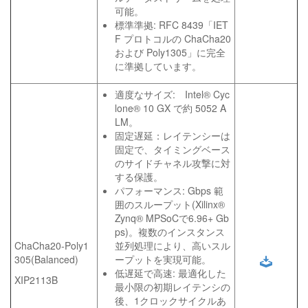
可能。
標準準拠: RFC 8439「IET
F プロトコルの ChaCha20
および Poly1305」に完全
に準拠しています。
適度なサイズ: Intel® Cyc
lone® 10 GX で約 5052 A
LM。
固定遅延：レイテンシーは
固定で、タイミングベース
のサイドチャネル攻撃に対
する保護。
パフォーマンス: Gbps 範
囲のスループット(Xilinx®
Zynq® MPSoCで6.96+ Gb
ps)。複数のインスタンス
ChaCha20-Poly1
並列処理により、高いスル
305(Balanced)
ープットを実現可能。
低遅延で高速: 最適化した
XIP2113B
最小限の初期レイテンシの
後、1クロックサイクルあ