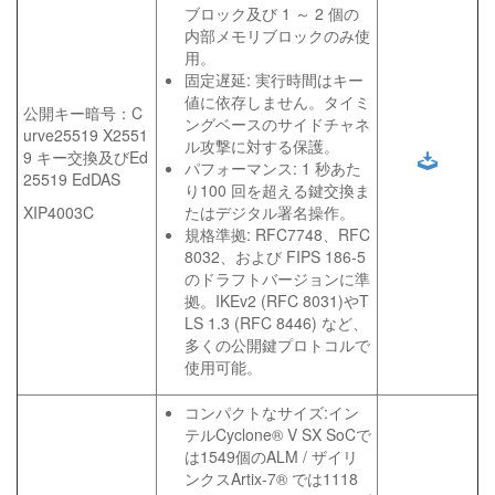
ブロック及び 1 ～ 2 個の
内部メモリブロックのみ使
用。
固定遅延: 実行時間はキー
値に依存しません。タイミ
公開キー暗号：C
ングベースのサイドチャネ
urve25519 X2551
ル攻撃に対する保護。
9 キー交換及びEd
パフォーマンス: 1 秒あた
25519 EdDAS
り100 回を超える鍵交換ま
XIP4003C
たはデジタル署名操作。
規格準拠: RFC7748、RFC
8032、および FIPS 186-5
のドラフトバージョンに準
拠。IKEv2 (RFC 8031)やT
LS 1.3 (RFC 8446) など、
多くの公開鍵プロトコルで
使用可能。
コンパクトなサイズ:イン
テルCyclone® V SX SoCで
は1549個のALM / ザイリ
ンクスArtix-7® では1118