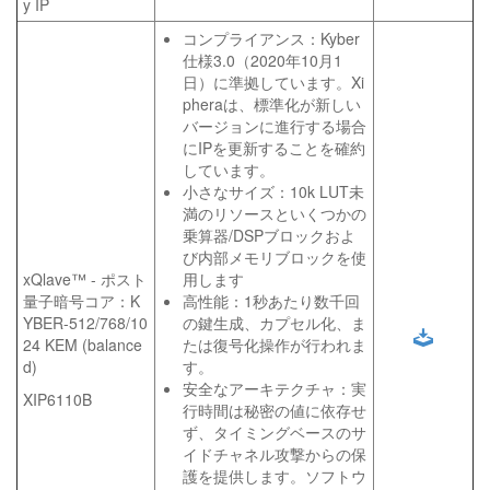
y IP
コンプライアンス：Kyber
仕様3.0（2020年10月1
日）に準拠しています。Xi
pheraは、標準化が新しい
バージョンに進行する場合
にIPを更新することを確約
しています。
小さなサイズ：10k LUT未
満のリソースといくつかの
乗算器/DSPブロックおよ
び内部メモリブロックを使
xQlave™ - ポスト
用します
量子暗号コア：K
高性能：1秒あたり数千回
YBER-512/768/10
の鍵生成、カプセル化、ま
24 KEM (balance
たは復号化操作が行われま
d)
す。
安全なアーキテクチャ：実
XIP6110B
行時間は秘密の値に依存せ
ず、タイミングベースのサ
イドチャネル攻撃からの保
護を提供します。ソフトウ