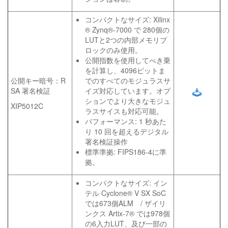
コンパクトなサイズ: Xilinx
® Zynq®-7000 で 280個の
LUTと2つの内部メモリブ
ロックのみ使用。
公開指数を使用してべき乗
を計算し、4096ビットま
公開キー暗号：R
でのすべてのモジュラスサ
SA 署名検証
イズ対応しています。オプ
ションでより大きなモジュ
XIP5012C
ラスサイスも対応可能。
パフォーマンス: 1 秒あた
り 10 回を超えるデジタル
署名検証操作
標準準拠: FIPS186-4に準
拠。
コンパクトなサイズ: イン
テル Cyclone® V SX SoC
では673個ALM / ザイリ
ンクス Artix-7® では978個
の6入力LUT、及び一部の