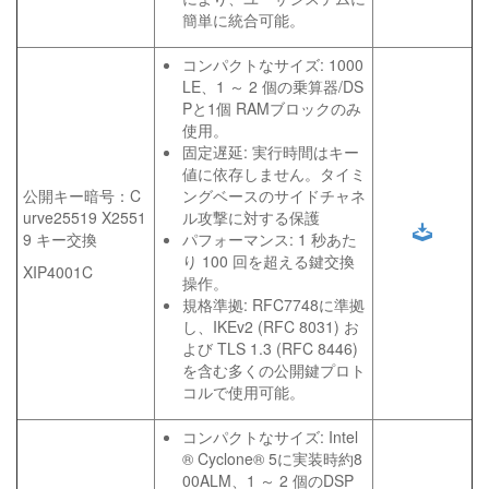
簡単に統合可能。
コンパクトなサイズ: 1000
LE、1 ～ 2 個の乗算器/DS
Pと1個 RAMブロックのみ
使用。
固定遅延: 実行時間はキー
値に依存しません。タイミ
公開キー暗号：C
ングベースのサイドチャネ
urve25519 X2551
ル攻撃に対する保護
9 キー交換
パフォーマンス: 1 秒あた
り 100 回を超える鍵交換
XIP4001C
操作。
規格準拠: RFC7748に準拠
し、IKEv2 (RFC 8031) お
よび TLS 1.3 (RFC 8446)
を含む多くの公開鍵プロト
コルで使用可能。
コンパクトなサイズ: Intel
® Cyclone® 5に実装時約8
00ALM、1 ～ 2 個のDSP