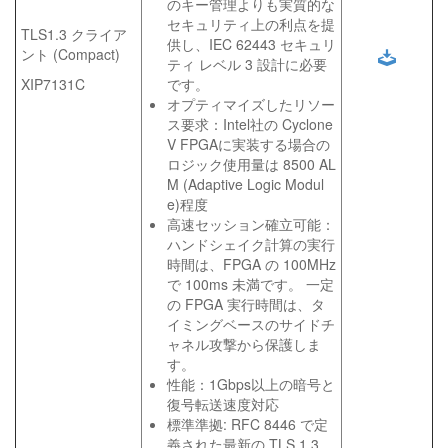
のキー管理よりも実質的な
セキュリティ上の利点を提
TLS1.3 クライア
供し、IEC 62443 セキュリ
ント (Compact)
ティ レベル 3 設計に必要
XIP7131C
です。
オプティマイズしたリソー
ス要求：Intel社の Cyclone
V FPGAに実装する場合の
ロジック使用量は 8500 AL
M (Adaptive Logic Modul
e)程度
高速セッション確立可能：
ハンドシェイク計算の実行
時間は、FPGA の 100MHz
で 100ms 未満です。 一定
の FPGA 実行時間は、タ
イミングベースのサイドチ
ャネル攻撃から保護しま
す。
性能：1Gbps以上の暗号と
復号転送速度対応
標準準拠: RFC 8446 で定
義された最新の TLS 1.3