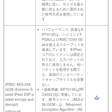
標準に従い、サイズを最小
限に抑えるために選択され
た暗号方式を使用していま
す
• パフォーマンス: 高速なX
IP7013Eは、ハイエンドF
PGAおよびASICで200 Gb
psを超えるスループットを
達成しています。本IPsec
コアのレイテンシは固定さ
れており、入力パケットの
長さに依存しません。短い
パケットを処理する際で
も、追加のインターパケッ
トギャップサイクルを必要
IPSEC AES-256-
ない。
GCM (Extreme-S
• 規格準拠: XIP7013EはRF
peed IPsec ESP p
C4303 [3]に準拠していま
acket encrypt and
す。暗号スイート（AES-2
decrypt)
56-GCM）は、Advanced
Encryption Algorithm（AE
XIP7013E