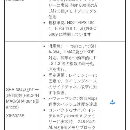
リーに実装時約1800個のA
LMと3個メモリブロックを
使用
規格準拠: NIST FIPS 180-
4、FIPS 198-1、及びRFC
5869 に準拠しています
汎用性: 一つのコアでSH
A-384、HMAC及びHKDF
対応。簡単かつ効率的にT
LS 1.3 等の複数の暗号処
理を実行。
固定遅延：レイテンシーは
固定で、タイミングベース
のサイドチャネル攻撃に対
SHA-384及びキー
する保護。
派生関数(HKDF/H
パフォーマンス: 数百Mbps
MAC/SHA-384)(Bl
程度のハッシュ速度を達成
anced)
コンパクトなサイズ: イン
XIP3323B
テル® Cyclone® V ファミ
リーに実装時、 2481個の
ALMと6個メモリブロック