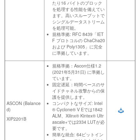
たり16 バイトのブロック
を処理する性能を備えてい
ます。高いスループットで
シングルデータストリーム
を処理可能。
規格準拠: RFC 8439「IET
F プロトコルの ChaCha20
および Poly1305」に完全
に準拠しています。
規格準拠：Ascon仕様1.2
(2021年5月31日) に準拠し
ています。
固定遅延：時間ベースのサ
イドチャネル攻撃からの保
護を提供します。
ASCON (Balance
コンパクトなサイズ: Intel
d)
® Cyclone® V Eでは1842
ALM、Xilinx® Kintex® Ultr
XIP2201B
ascale+では2334 LUTが必
要です。
簡単な統合: 64ビットイン