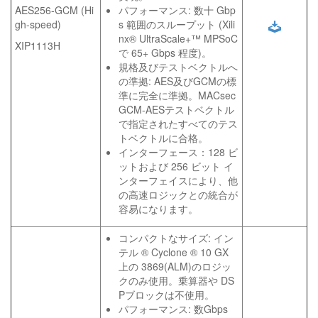
AES256-GCM (Hi
パフォーマンス: 数十 Gbp
gh-speed)
s 範囲のスループット (Xili
nx® UltraScale+™ MPSoC
XIP1113H
で 65+ Gbps 程度)。
規格及びテストベクトルへ
の準拠: AES及びGCMの標
準に完全に準拠。MACsec
GCM-AESテストベクトル
で指定されたすべてのテス
トベクトルに合格。
インターフェース：128 ビ
ットおよび 256 ビット イ
ンターフェイスにより、他
の高速ロジックとの統合が
容易になります。
コンパクトなサイズ: イン
テル ® Cyclone ® 10 GX
上の 3869(ALM)のロジッ
クのみ使用。乗算器や DS
Pブロックは不使用。
パフォーマンス: 数Gbps