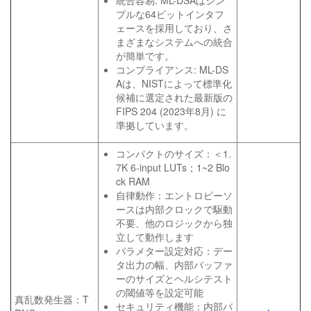
統合容易: ML-DSAはシン
プルな64ビットインタフ
ェースを採用しており、さ
まざまなシステムへの統合
が簡単です。
コンプライアンス: ML-DS
Aは、NISTによって標準化
候補に選定された最新版の
FIPS 204 (2023年8月) に
準拠しています。
コンパクトのサイズ：＜1.
7K 6-input LUTs；1~2 Blo
ck RAM
自律動作：エントロピーソ
ースは内部クロックで駆動
不要、他のロジックから独
立して動作します
パラメター設定対応：デー
タ出力の幅、内部バッファ
ーのサイズとヘルシテスト
の閾値等を設定可能
真乱数発生器：T
セキュリティ機能：内部バ