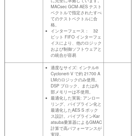
に完全に準拠しています。
MACsec GCM-AES テスト
ベクトルで指定されたすべ
てのテストベクトルに合
格。
インターフェース： 32
ビット FIFO インターフェ
イスにより、他のロジック
および制御ソフトウェアと
の統合が容易
適度なサイズ: インテル®
Cyclone® V で約 21700 A
LMのロジックのみ使用。
DSP ブロック、または内
部メモリーは不使用。
最適化した実装: アンロー
リング、パイプライン化と
最適化したAES S ボック
ス設計。パイプラインKar
atsuba乗算器によるGMAC
計算で高パフォーマンスが
実現。