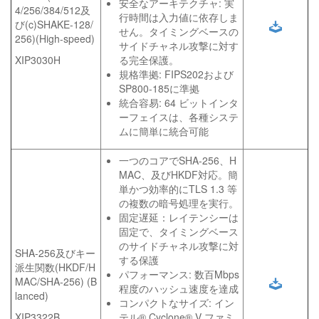
安全なアーキテクチャ: 実
4/256/384/512及
行時間は入力値に依存しま
び(c)SHAKE-128/
せん。タイミングベースの
256)(High-speed)
サイドチャネル攻撃に対す
XIP3030H
る完全保護。
規格準拠: FIPS202および
SP800-185に準拠
統合容易: 64 ビットインタ
ーフェイスは、各種システ
ムに簡単に統合可能
一つのコアでSHA-256、H
MAC、及びHKDF対応。簡
単かつ効率的にTLS 1.3 等
の複数の暗号処理を実行。
固定遅延：レイテンシーは
固定で、タイミングベース
のサイドチャネル攻撃に対
SHA-256及びキー
する保護
派生関数(HKDF/H
パフォーマンス: 数百Mbps
MAC/SHA-256) (B
程度のハッシュ速度を達成
lanced)
コンパクトなサイズ: イン
XIP3322B
テル® Cyclone® V ファミ