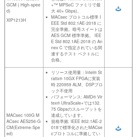
GCM ( High-spee
+™ MPSoC ファミリで最
d)
大 40+ Gbps)。
MACsec プロトコル標準 I
XIP1213H
EEE Std 802.1AE-2018 に
完全準拠。暗号スイートは
AES GCM 標準準拠。 IEE
E Std 802.1AE-2018 の An
nex C で指定されている関
連するテスト ベクトルに
合格。
リソース使用量：Intel® St
ratix® 10GX FPGAに実装
時 220959 ALM、DSPブロ
ック不使用
パフォーマンス: AMD® Vir
tex® UltraScale+では132.
75 Gbpsのスループットを
MACsec 100G M
達成しています。
ACsec AES256-G
規格準拠: IEEE 802.1AE-2
CM(Extreme-Spe
018で標準化されたMACse
ed)
cプロトコルに準拠してい