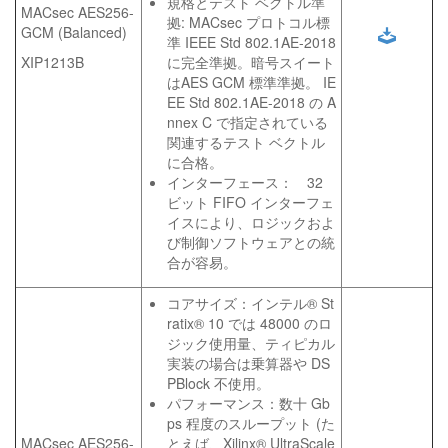
規格とテスト ベクトル準
MACsec AES256-
拠: MACsec プロトコル標
GCM (Balanced)
準 IEEE Std 802.1AE-2018
XIP1213B
に完全準拠。暗号スイート
はAES GCM 標準準拠。 IE
EE Std 802.1AE-2018 の A
nnex C で指定されている
関連するテスト ベクトル
に合格。
インターフェース： 32
ビット FIFO インターフェ
イスにより、ロジックおよ
び制御ソフトウェアとの統
合が容易。
コアサイズ：インテル® St
ratix® 10 では 48000 のロ
ジック使用量、ティピカル
実装の場合は乗算器や DS
PBlock 不使用。
パフォーマンス：数十 Gb
ps 程度のスループット (た
MACsec AES256-
とえば、Xilinx® UltraScale