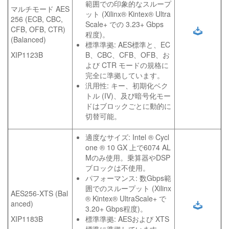
範囲での印象的なスループ
マルチモード AES
ット (Xilinx® Kintex® Ultra
256 (ECB, CBC,
Scale+ での 3.23+ Gbps
CFB, OFB, CTR)
程度)。
(Balanced)
標準準拠: AES標準と、EC
XIP1123B
B、CBC、CFB、OFB、お
よび CTR モードの規格に
完全に準拠しています。
汎用性: キー、初期化ベク
トル (IV)、及び暗号化モー
ドはブロックごとに動的に
切替可能。
適度なサイズ: Intel ® Cycl
one ® 10 GX 上で6074 AL
Mのみ使用。乗算器やDSP
ブロックは不使用。
パフォーマンス: 数Gbps範
囲でのスループット (Xilinx
AES256-XTS (Bal
® Kintex® UltraScale+ で
anced)
3.20+ Gbps程度)。
XIP1183B
標準準拠: AESおよび XTS