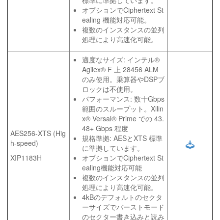
標準に準拠しています。
オプションでCiphertext St
ealing 機能対応可能。
複数のインスタンスの並列
処理により高速化可能。
適度なサイズ: インテル®
Agilex® F 上 28456 ALM
のみ使用。乗算器やDSPブ
ロックは不使用。
パフォーマンス: 数十Gbps
範囲のスループット。Xilin
x® Versal® Prime での 43.
48+ Gbps 程度
AES256-XTS (Hig
規格準拠: AESとXTS 標準
h-speed)
に準拠しています。
XIP1183H
オプションでCiphertext St
ealing機能対応可能
複数のインスタンスの並列
処理により高速化可能。
4kBのデフォルトのセクタ
ーサイズでバーストモード
のセクター書き込みと読み