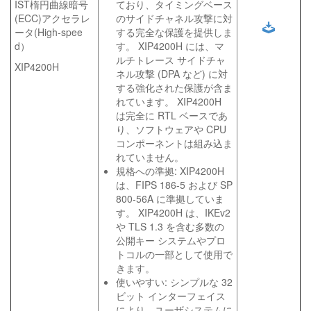
IST楕円曲線暗号
ており、タイミングベース
(ECC)アクセラレ
のサイドチャネル攻撃に対
ータ(High-spee
する完全な保護を提供しま
d）
す。 XIP4200H には、マ
ルチトレース サイドチャ
XIP4200H
ネル攻撃 (DPA など) に対
する強化された保護が含ま
れています。 XIP4200H
は完全に RTL ベースであ
り、ソフトウェアや CPU
コンポーネントは組み込ま
れていません。
規格への準拠: XIP4200H
は、FIPS 186-5 および SP
800-56A に準拠していま
す。 XIP4200H は、IKEv2
や TLS 1.3 を含む多数の
公開キー システムやプロ
トコルの一部として使用で
きます。
使いやすい: シンプルな 32
ビット インターフェイス
により、ユーザシステムに