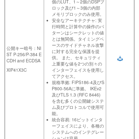
個のLUT、1～2個のDSPブ
ロック及び1～3個の内部
メモリブロックのみ使用。
安全なアーキテクチャ: 実
行時間と計算中の操作のパ
ターンはシークレットの値
とは無関係。タイミングベ
ースのサイドチャネル攻撃
公開キー暗号：NI
に対する完全な保護を提
ST P-256/P-384 E
供。 また、セキュリティ
CDH and ECDSA
上重要な値を2つの別々の
XIP41X3C
インターフェイスを使用し
てアクセス。
規格準拠: FIPS186-4及びS
P800-56Aに準拠。 IKEv2
及びTLS 1.3 (RFC 8446)
を含む多くの公開鍵システ
ム及びプロトコルで使用可
能。
統合容易: 16ビットインタ
ーフェイスにより、各種の
システムへのインテグレー
ションは容易。