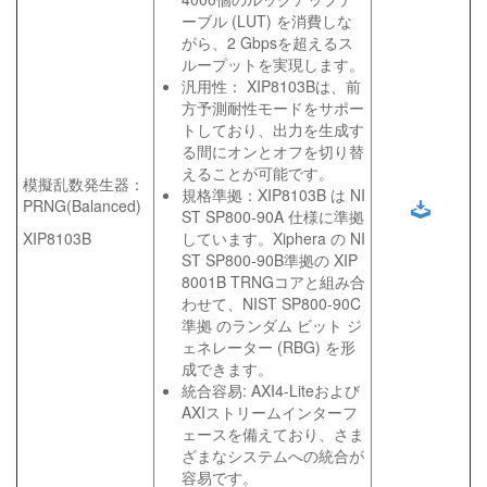
ーブル (LUT) を消費しな
がら、2 Gbpsを超えるス
ループットを実現します。
汎用性： XIP8103Bは、前
方予測耐性モードをサポー
トしており、出力を生成す
る間にオンとオフを切り替
えることが可能です。
模擬乱数発生器：
規格準拠：XIP8103B は NI
PRNG(Balanced)
ST SP800-90A 仕様に準拠
XIP8103B
しています。Xiphera の NI
ST SP800-90B準拠の XIP
8001B TRNGコアと組み合
わせて、NIST SP800-90C
準拠 のランダム ビット ジ
ェネレーター (RBG) を形
成できます。
統合容易: AXI4-Liteおよび
AXIストリームインターフ
ェースを備えており、さま
ざまなシステムへの統合が
容易です。