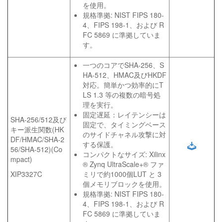
を使用。
規格準拠: NIST FIPS 180-
4、FIPS 198-1、および R
FC 5869 に準拠していま
す。
一つのコアでSHA-256、S
HA-512、HMAC及びHKDF
対応。簡単かつ効率的にT
LS 1.3 等の複数の暗号処
理を実行。
固定遅延：レイテンシーは
SHA-256/512及び
固定で、タイミングベース
キー派生関数(HK
のサイドチャネル攻撃に対
DF/HMAC/SHA-2
する保護。
56/SHA-512)(Co
コンパクトなサイズ: Xilinx
mpact)
® Zynq UltraScale+® ファ
XIP3327C
ミリで約1000個LUT と 3
個メモリブロックを使用。
規格準拠: NIST FIPS 180-
4、FIPS 198-1、および R
FC 5869 に準拠していま