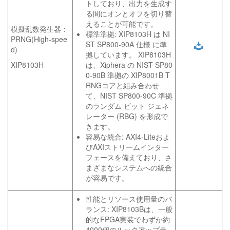
トしており、出力を生成す
る間にオンとオフを切り替
えることが可能です。
模擬乱数発生器：
標準準拠: XIP8103H は NI
PRNG(High-spee
ST SP800-90A 仕様 に準
d)
拠しています。 XIP8103H
XIP8103H
は、Xiphera の NIST SP80
0-90B 準拠の XIP8001B T
RNGコアと組み合わせ
て、NIST SP800-90C 準拠
のランダム ビット ジェネ
レーター (RBG) を形成で
きます。
容易な統合: AXI4-Liteおよ
びAXIストリームインター
フェースを備えており、さ
まざまなシステムへの統合
が容易です。
性能とリソース使用量のバ
ランス: XIP8103Bは、一般
的なFPGA実装でわずか約
4000個のルックアップテ