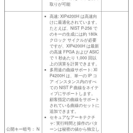
取りが可能
高速: XIP4200H は高速向
けに最適化されています。
たとえば、NIST P-256 で
のキーの生成には約 180k
クロック サイクルが必要
ですが、XIP4200H は最新
の高速 FPGA および ASIC
で 1 秒あたり 1,000 回以
上の演算を計算できます。
多用途の曲線サポート: XI
P4200H は、単一の IP コ
ア インスタンス内のすべ
ての NIST P 曲線をネイテ
ィブにサポートします。
顧客指定の曲線をサポート
されている曲線のセットに
追加できます。
セキュアなアーキテクチ
ャ: 実行時間と操作のパタ
公開キー暗号： N
ーンは秘密の値から独立し