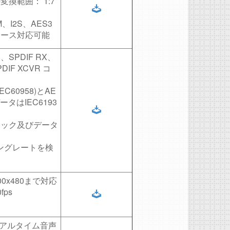
換範囲： 1:7
I2S、AES3
ェース対応可能
SPDIF RX、
DIF XCVR コ
EC60958)とAE
ータはIEC6193
ロック及びデータ
ングレートを検
0x480まで対応
ps
リアルタイム音声