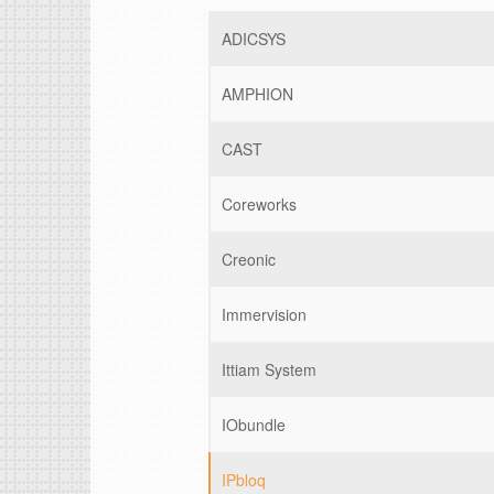
ADICSYS
AMPHION
CAST
Coreworks
Creonic
Immervision
Ittiam System
IObundle
IPbloq