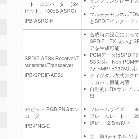
サンプリングレートの変
ート・コンバーター ( 24
~7:1
ビット、130dB ASRC)
マルチチャンネルTDM、
IPB-ASRC-H
とSPDIFインターフ
合成時の設定によって、
SPDIF TX 或いは SP
アを生成可能
PCMデータはSPDIF(I
SPDIF-AES3 Receiver/T
S3 対応、Non-PCMデ
ransmitter/Transceiver
7とSMPTE337M対応
IPB-SPDIF-AES3
ディジタル方式のク
リカバリ機能内蔵
自動的にRXサンプリ
出
24ビット RGB PNGエン
フレームサイズ： 80
コーダー
フレームレート： 20f
遅延：12.5ms以下
IPB-PNG-E
全二重4チャネル の