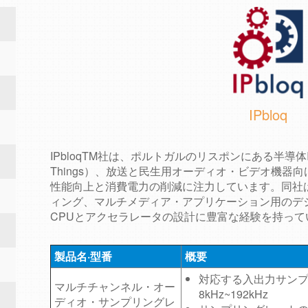
IPbloq
IPbloqTM社は、ポルトガルのリスポンにある半導体IPの設
Things）、放送と民生用オーディオ・ビデオ機器
性能向上と消費電力の削減に注力しています。同社は
ィング、マルチメディア・アプリケーション用のデ
CPUとアクセラレータの設計に豊富な経験を持って
製品名·型番
概要
対応する入出力サン
マルチチャンネル・オー
8kHz~192kHz
ディオ・サンプリングレ