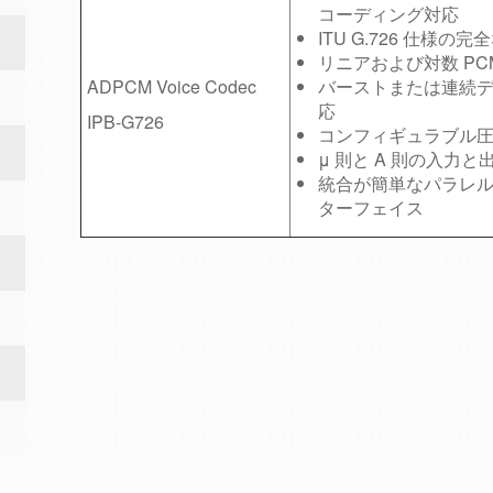
コーディング対応
ITU G.726 仕様の
リニアおよび対数 PC
ADPCM Voice Codec
バーストまたは連続デ
応
IPB-G726
コンフィギュラブル
μ 則と A 則の入力
統合が簡単なパラレ
ターフェイス