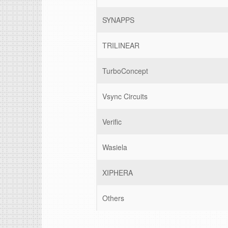
SYNAPPS
TRILINEAR
TurboConcept
Vsync Circuits
Verific
Wasiela
XIPHERA
Others