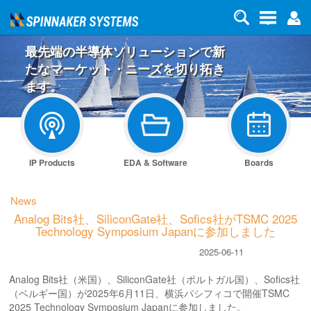
最先端の半導体ソリューションで新
たなマーケット・ニーズを切り拓き
ます。
IP Products
EDA & Software
Boards
News
Analog Bits社、SiliconGate社、Sofics社がTSMC 2025
Technology Symposium Japanに参加しました
2025-06-11
Analog Bits社（米国）、SiliconGate社（ポルトガル国）、Sofics社
（ベルギー国）が2025年6月11日、横浜パシフィコで開催TSMC
2025 Technology Symposium Japanに参加しました。